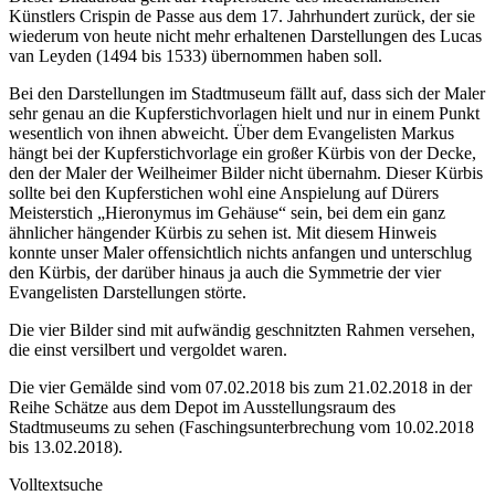
Künstlers Crispin de Passe aus dem 17. Jahrhundert zurück, der sie
wiederum von heute nicht mehr erhaltenen Darstellungen des Lucas
van Leyden (1494 bis 1533) übernommen haben soll.
Bei den Darstellungen im Stadtmuseum fällt auf, dass sich der Maler
sehr genau an die Kupferstichvorlagen hielt und nur in einem Punkt
wesentlich von ihnen abweicht. Über dem Evangelisten Markus
hängt bei der Kupferstichvorlage ein großer Kürbis von der Decke,
den der Maler der Weilheimer Bilder nicht übernahm. Dieser Kürbis
sollte bei den Kupferstichen wohl eine Anspielung auf Dürers
Meisterstich „Hieronymus im Gehäuse“ sein, bei dem ein ganz
ähnlicher hängender Kürbis zu sehen ist. Mit diesem Hinweis
konnte unser Maler offensichtlich nichts anfangen und unterschlug
den Kürbis, der darüber hinaus ja auch die Symmetrie der vier
Evangelisten Darstellungen störte.
Die vier Bilder sind mit aufwändig geschnitzten Rahmen versehen,
die einst versilbert und vergoldet waren.
Die vier Gemälde sind vom 07.02.2018 bis zum 21.02.2018 in der
Reihe Schätze aus dem Depot im Ausstellungsraum des
Stadtmuseums zu sehen (Faschingsunterbrechung vom 10.02.2018
bis 13.02.2018).
Volltextsuche